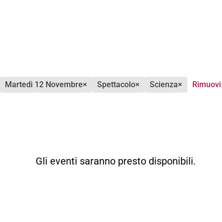
martedì 12 Novembre
×
spettacolo
×
scienza
×
Rimuovi 
Gli eventi saranno presto disponibili.