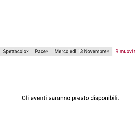
spettacolo
×
pace
×
mercoledì 13 Novembre
×
Rimuovi t
Gli eventi saranno presto disponibili.