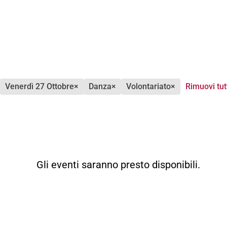
venerdì 27 Ottobre
×
danza
×
volontariato
×
Rimuovi tut
Gli eventi saranno presto disponibili.