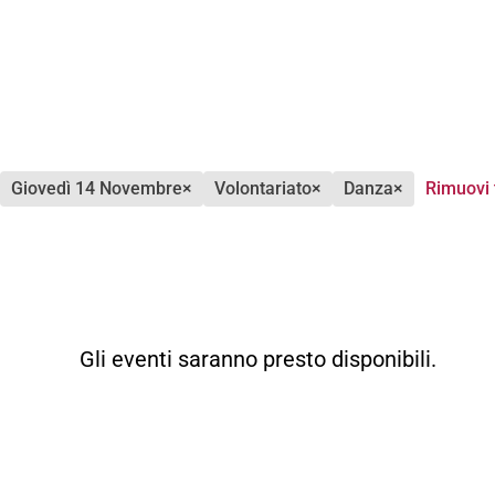
giovedì 14 Novembre
×
volontariato
×
danza
×
Rimuovi t
Gli eventi saranno presto disponibili.