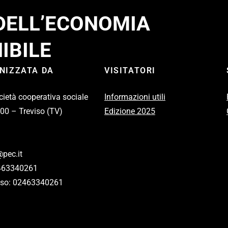
 DELL’ECONOMIA
IBILE
ANIZZATA DA
VISITATORI
cietà cooperativa sociale
Informazioni utili
100 – Treviso (TV)
Edizione 2025
pec.it
2463340261
eviso: 02463340261