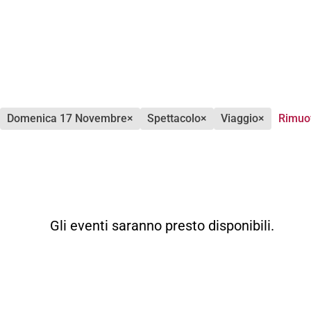
domenica 17 Novembre
×
spettacolo
×
viaggio
×
Rimuov
Gli eventi saranno presto disponibili.