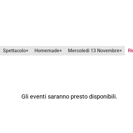
spettacolo
×
homemade
×
mercoledì 13 Novembre
×
Ri
Gli eventi saranno presto disponibili.